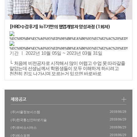
[HRD수강후기] IoT기반의 웹앱개발자 양성과정 (1회차)
기간 ㅣ 2022년 10월 05일 ~ 2023년 03월 31일
└
처음에 비전공자로 시작해서 많이 어렵고 수업 못 따라갈줄
알았는데 선생님께서 학원생들이 모두 이해하게 하시려고
천천히 진도 나가시며 모르는거 있으면 바로바로
알려주셨습니다.
비전공자들에게도 추천합니다!!
└
친절하시고 자세하게 6개월간 너무 기분좋게 배웠습니다
감사합니다!
채용공고
└
이정호 선생님께 많은 것을 배울 수 있었습니다. 처음 배워서
걱정했었는데 자세히
2018/06/29
(주)서울정보시스템
설명해주시고 친절하게 알려주셔서 잘 배울 수 있었습니다.
2018/06/29
(주)한국통신인터넷기술
└
웹개발부터 안드로이드까지 다양한 내용을 배울 수 있어
2018/06/29
(주)유비소시어스
유익했습니다.
이정호 선생님께서 정말 이해하기
2018/06/29
(주)에스포맨
쉽게 잘 가르쳐주셔서 도움이 많이 되었습니다.