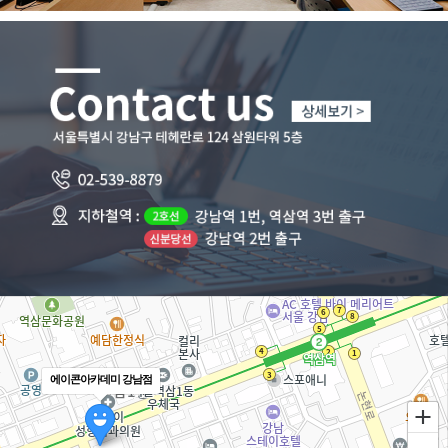
끝까지 들을 수 있었습니다. 많은 감사를 느끼고 있습니다
└
직무변경을 위해 해당 과정을 수강하고, 개발직무에 대한
역량을 늘리는데 많은 도움이 되었습니다.
전반적으로 만족스러운 과정이었습니다
└
강사님께서
비전공자도 알아듣기 쉽게 설명해주셔서
너무
좋았고 재밌었습니다.
또한 강사님 외의 매니저님 등 다른 학원 직원분들께서도
친절하시고 잘 상담해주셔서 좋았습니다.
└
매니저님도 친철하게 알려주시고 강사님도 수업도 잘하시고
모르는 부분을 질문하면 친절하고 잘 알려주셔서 너무
좋았습니다
└
비전공자
인 제가 듣기에도
어렵지 않게 수업 내용을
풀어주시면서 친절하게 설명
해주시고,
자습시간도 주시면서 수업에 집중할 수 있게끔 잘
짜여있습니다.
매니저님도 굉장히 잘 챙겨주셔서 본인이 수업 내용과 취업에
욕심을 낸다면 더더욱 좋은 강의라고 생각합니다.
에이콘아카데미 강남점
└
이정호 선생님의 수업 실력은 정말 최고입니다!
처음 배우는 사람들에게 맞춰 자세하고 알기 쉽게 알려주실 뿐
아니라 전공자였던 저도 부족했던 기초 지식을 차근차근 다시
쌓기에