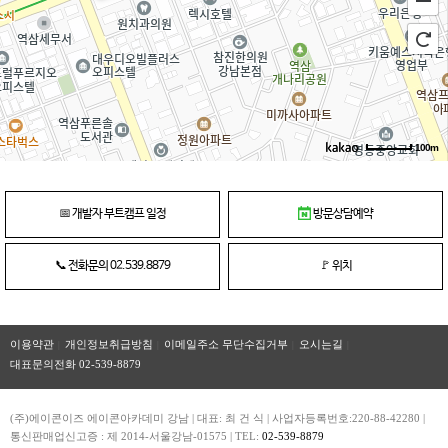
정말 좋은 수업이었습니다! 또한, 책으로 수업 하는 지루한
수업이 아닌 선생님께서 직접 코딩하시고, 학생들도 같이
코딩하는 실습 위주의 수업을 해
전혀 지루하지 않은 수업이었습니다. 자습 시간도 충분히
주셔서 그날 배운 내용을 그때그때 복습할 수 있도록 해주셔서
정말 좋았습니다 매니저님의 관리 또한 정말
좋았습니다.
매니저님의 관리 덕분에 정신 차리고 수업에 잘
참여할 수 있었고, 나태해지지 않아 정말 좋았습니다!
100m
📅
개발자 부트캠프 일정
방문상담예약
▶에이콘 아카데미 개강중인 과정
보기
📞
전화문의 02.539.8879
🚩
위치
이용약관
개인정보취급방침
이메일주소 무단수집거부
오시는길
대표문의전화 02-539-8879
(주)에이콘이즈 에이콘아카데미 강남 | 대표: 최 건 식 | 사업자등록번호:220-88-42280 |
통신판매업신고증 : 제 2014-서울강남-01575 | TEL:
02-539-8879