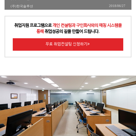
2018/06/27
(주)한국솔루션
└
이정호선생님의 이해하기 쉬운 강의 덕분에 비전공자도
무리없이 실력을 많이 키울수 있었습니다!
6개월이 정말 금방 지나갔습니다! 앞으로 한명의 개발자로서
사회의 일원이 되어 잘 지내겠습니다
취업지원 프로그램으로
개인 컨설팅과 구인회사와의 매칭 시스템을
통해
취업성공의 길을 만들어 드립니다.
└
IoT기반의 웹앱개발자 양성과정 프로그램을 수강하기 전
걱정했던 점은 얼마나 현업과 관련이 있을까였습니다.
무료 취업컨설팅 신청하기
그런 관점에서는 걱정할 필요가 없었다고 생각합니다.
이정호
강사님은 친절하고 자세하게 강의를 진행하시고,
내용이 최신 트렌드에 어느정도 따라가고 있었으며
,
적절한
동기부여가 가능한 과제와 멘토링을 통한
실무 친화적 프로젝트 진행까
지 강의 내용에서는 흠잡을 곳이
없었다고 생각합니다.
하지만 만약 배우고자 하는 열의 없이 강의를 켜두기만 하실
생각이시라면 추천드리지는 않습니다.
비대면으로 이루어진 강의라는 것을 감안하더라도 태만한
태도를 가지신다면 강의 진행 중에는 물라도
프로젝트에서 큰 걸림돌이 되실 가능성이 큽니다.
그럼에도 스스로 본인의 실력을 향상시키고자 하시는
분들에겐 매우 도움이 되시리라 생각합니다.
└
멋진 강의를 들었습니다!
취직 역시도 성공했습니다!
└
늦은 나이에 배움을 신청해서 듣게 됐지만 강사님과
매니저님께서 많은 도움과 신경을 써주셔서