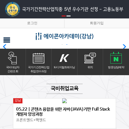
로그인
회원가입
국비대상자
국가기간전략산업
K-디지털트레이닝
위치
방문상담예약
간편조회
취업연수과정
국비취업교육
강남
05.22 | 콘텐츠 융합을 위한 자바(JAVA)기반 Full Stack
개발자 양성과정
프론트엔드+백엔드