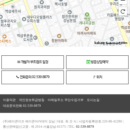
정말 좋은 수업이었습니다! 또한, 책으로 수업 하는 지루한
수업이 아닌 선생님께서 직접 코딩하시고, 학생들도 같이
코딩하는 실습 위주의 수업을 해
전혀 지루하지 않은 수업이었습니다. 자습 시간도 충분히
주셔서 그날 배운 내용을 그때그때 복습할 수 있도록 해주셔서
정말 좋았습니다 매니저님의 관리 또한 정말
좋았습니다.
매니저님의 관리 덕분에 정신 차리고 수업에 잘
참여할 수 있었고, 나태해지지 않아 정말 좋았습니다!
100m
📅
개발자 부트캠프 일정
방문상담예약
▶에이콘 아카데미 개강중인 과정
보기
📞
전화문의 02.539.8879
🚩
위치
이용약관
개인정보취급방침
이메일주소 무단수집거부
오시는길
대표문의전화 02-539-8879
(주)에이콘이즈 에이콘아카데미 강남 | 대표: 최 건 식 | 사업자등록번호:220-88-42280 |
통신판매업신고증 : 제 2014-서울강남-01575 | TEL:
02-539-8879