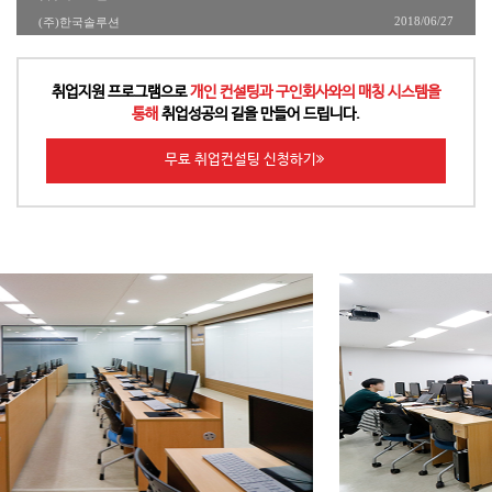
2018/06/27
(주)한국솔루션
└
이정호선생님의 이해하기 쉬운 강의 덕분에 비전공자도
무리없이 실력을 많이 키울수 있었습니다!
6개월이 정말 금방 지나갔습니다! 앞으로 한명의 개발자로서
사회의 일원이 되어 잘 지내겠습니다
취업지원 프로그램으로
개인 컨설팅과 구인회사와의 매칭 시스템을
통해
취업성공의 길을 만들어 드립니다.
└
IoT기반의 웹앱개발자 양성과정 프로그램을 수강하기 전
걱정했던 점은 얼마나 현업과 관련이 있을까였습니다.
무료 취업컨설팅 신청하기
그런 관점에서는 걱정할 필요가 없었다고 생각합니다.
이정호
강사님은 친절하고 자세하게 강의를 진행하시고,
내용이 최신 트렌드에 어느정도 따라가고 있었으며
,
적절한
동기부여가 가능한 과제와 멘토링을 통한
실무 친화적 프로젝트 진행까
지 강의 내용에서는 흠잡을 곳이
없었다고 생각합니다.
하지만 만약 배우고자 하는 열의 없이 강의를 켜두기만 하실
생각이시라면 추천드리지는 않습니다.
비대면으로 이루어진 강의라는 것을 감안하더라도 태만한
태도를 가지신다면 강의 진행 중에는 물라도
프로젝트에서 큰 걸림돌이 되실 가능성이 큽니다.
그럼에도 스스로 본인의 실력을 향상시키고자 하시는
분들에겐 매우 도움이 되시리라 생각합니다.
└
멋진 강의를 들었습니다!
취직 역시도 성공했습니다!
└
늦은 나이에 배움을 신청해서 듣게 됐지만 강사님과
매니저님께서 많은 도움과 신경을 써주셔서