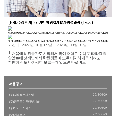
[HRD수강후기] IoT기반의 웹앱개발자 양성과정 (1회차)
기간 ㅣ 2022년 10월 05일 ~ 2023년 03월 31일
└
처음에 비전공자로 시작해서 많이 어렵고 수업 못 따라갈줄
알았는데 선생님께서 학원생들이 모두 이해하게 하시려고
천천히 진도 나가시며 모르는거 있으면 바로바로
알려주셨습니다.
비전공자들에게도 추천합니다!!
└
친절하시고 자세하게 6개월간 너무 기분좋게 배웠습니다
감사합니다!
채용공고
└
이정호 선생님께 많은 것을 배울 수 있었습니다. 처음 배워서
걱정했었는데 자세히
2018/06/29
(주)서울정보시스템
설명해주시고 친절하게 알려주셔서 잘 배울 수 있었습니다.
2018/06/29
(주)한국통신인터넷기술
└
웹개발부터 안드로이드까지 다양한 내용을 배울 수 있어
2018/06/29
(주)유비소시어스
유익했습니다.
이정호 선생님께서 정말 이해하기
2018/06/29
(주)에스포맨
쉽게 잘 가르쳐주셔서 도움이 많이 되었습니다.