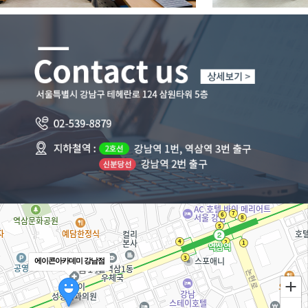
끝까지 들을 수 있었습니다. 많은 감사를 느끼고 있습니다
└
직무변경을 위해 해당 과정을 수강하고, 개발직무에 대한
역량을 늘리는데 많은 도움이 되었습니다.
전반적으로 만족스러운 과정이었습니다
└
강사님께서
비전공자도 알아듣기 쉽게 설명해주셔서
너무
좋았고 재밌었습니다.
또한 강사님 외의 매니저님 등 다른 학원 직원분들께서도
친절하시고 잘 상담해주셔서 좋았습니다.
└
매니저님도 친철하게 알려주시고 강사님도 수업도 잘하시고
모르는 부분을 질문하면 친절하고 잘 알려주셔서 너무
좋았습니다
└
비전공자
인 제가 듣기에도
어렵지 않게 수업 내용을
풀어주시면서 친절하게 설명
해주시고,
자습시간도 주시면서 수업에 집중할 수 있게끔 잘
짜여있습니다.
매니저님도 굉장히 잘 챙겨주셔서 본인이 수업 내용과 취업에
욕심을 낸다면 더더욱 좋은 강의라고 생각합니다.
에이콘아카데미 강남점
└
이정호 선생님의 수업 실력은 정말 최고입니다!
처음 배우는 사람들에게 맞춰 자세하고 알기 쉽게 알려주실 뿐
아니라 전공자였던 저도 부족했던 기초 지식을 차근차근 다시
쌓기에