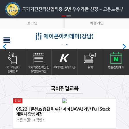
로그인
회원가입
국비대상자
국가기간전략산업
K-디지털트레이닝
위치
방문상담예약
간편조회
취업연수과정
국비취업교육
강남
05.22 | 콘텐츠 융합을 위한 자바(JAVA)기반 Full Stack
개발자 양성과정
프론트엔드+백엔드